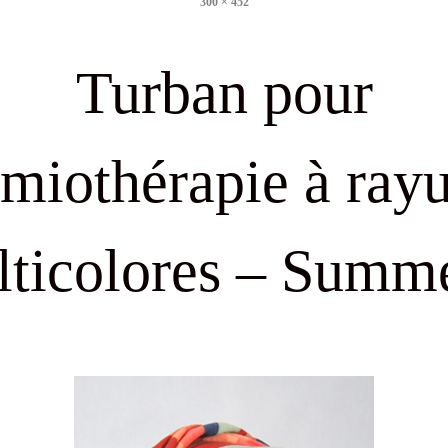
300 × 452
size
Turban pour
imiothérapie à rayu
ticolores – Summ