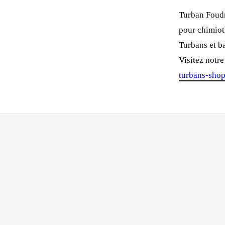
Turban Foudr
pour chimiot
Turbans et b
Visitez notre
turbans-sho