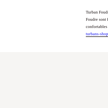
Turban Foudr
Foudre sont 
confortables 
turbans-sho