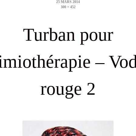
300 × 452
size
Turban pour
imiothérapie – Vo
rouge 2