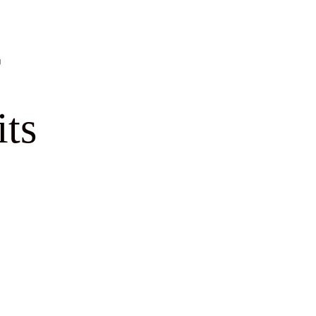
r
its