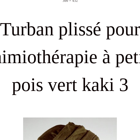
300 × 452
size
Turban plissé pou
imiothérapie à pet
pois vert kaki 3