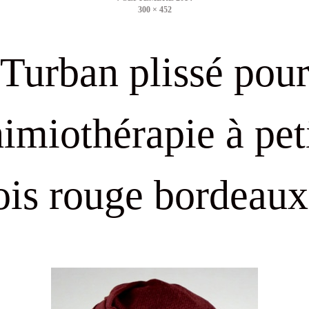
300 × 452
size
Turban plissé pou
imiothérapie à pet
ois rouge bordeaux