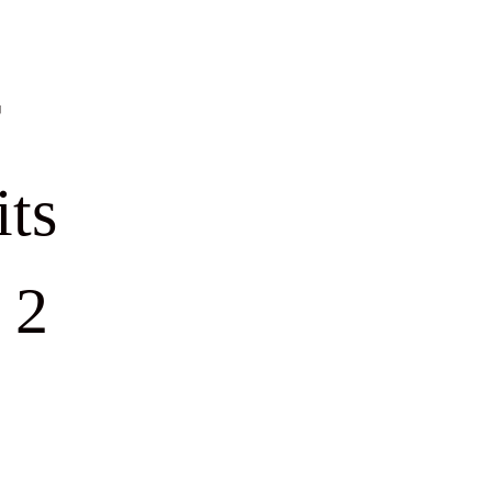
r
its
 2