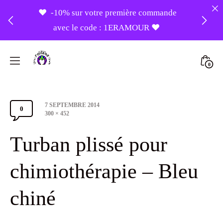
❤️ -10% sur votre première commande
avec le code : 1ERAMOUR ❤️
Livraison offerte en France métropolitaine
Skip
dès 50 euros, 150 euros à l'international
to
Mini
0
content
Atelier
Togg
Foudre
Post
7 SEPTEMBRE 2014
Turbans
0
Comments
date
Full
300 × 452
size
Section
Turban plissé pour
Toggle
chimiothérapie – Bleu
chiné