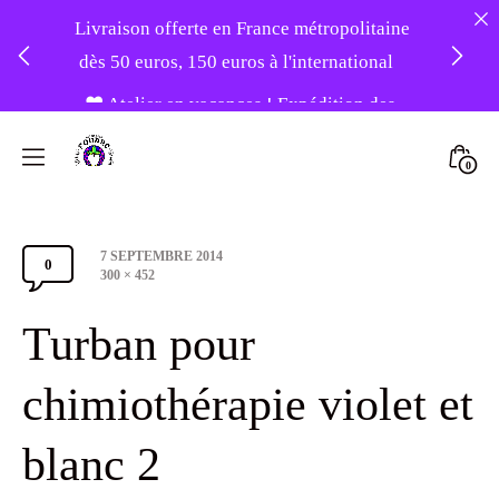
Livraison offerte en France métropolitaine
dès 50 euros, 150 euros à l'international
❤️ Atelier en vacances ! Expédition des
Skip
commandes à partir du 31/08 ❤️
to
Mini
0
content
Atelier
Togg
-20% sur tout le site avec le code
Foudre
PATIENCE
Post
7 SEPTEMBRE 2014
Turbans
0
Comments
date
Full
300 × 452
size
Section
Turban pour
Toggle
chimiothérapie violet et
blanc 2