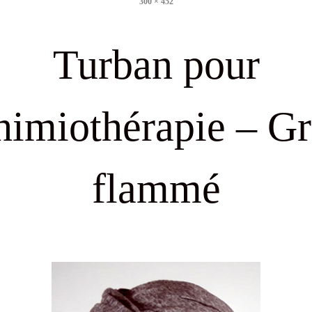
300 × 452
size
Turban pour
himiothérapie – Gr
flammé