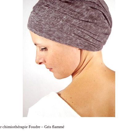
r chimiothérapie Foudre – Gris flammé