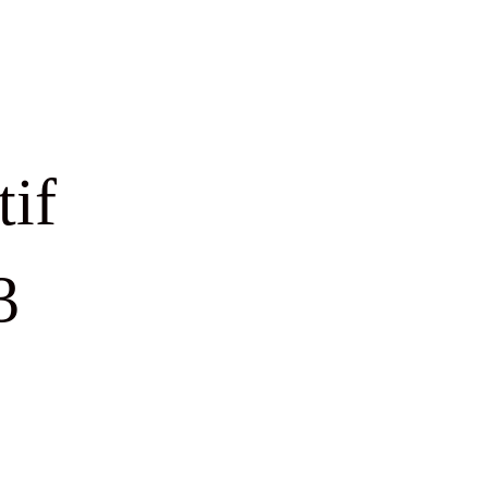
tif
3