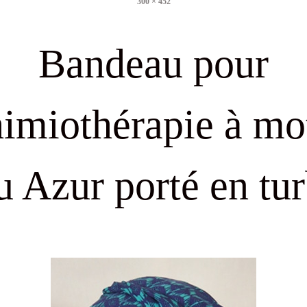
300 × 452
size
Bandeau pour
imiothérapie à mo
u Azur porté en tu