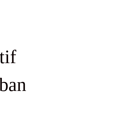
tif
rban