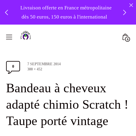
Livraison offerte en France métropolitaine
dès 50 euros, 150 euros à l'international
❤️ -10% sur votre première commande
Skip
avec le code : 1ERAMOUR ❤️
to
Mini
0
content
Atelier
Togg
Foudre
Post
7 SEPTEMBRE 2014
Turbans
0
Comments
date
Full
300 × 452
size
Section
Bandeau à cheveux
Toggle
adapté chimio Scratch !
Taupe porté vintage