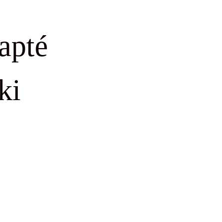
apté
ki