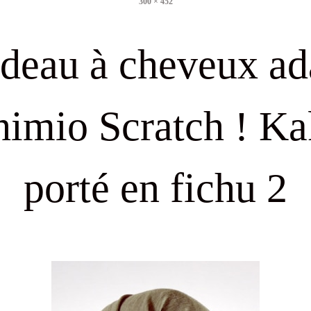
300 × 452
size
deau à cheveux ad
himio Scratch ! Ka
porté en fichu 2