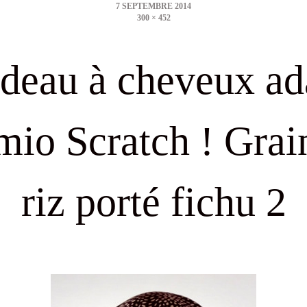
300 × 452
size
deau à cheveux ad
mio Scratch ! Grai
riz porté fichu 2