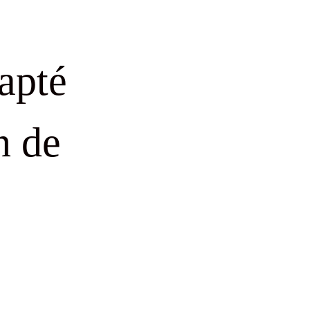
apté
n de