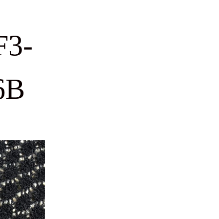
F3-
6B