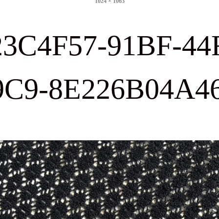
1024 × 1063
size
3C4F57-91BF-44
9C9-8E226B04A4