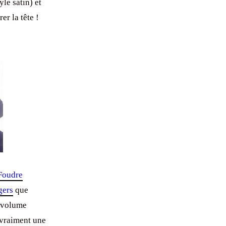
yle satin) et
er la tête !
 Foudre
gers
que
i volume
é vraiment une