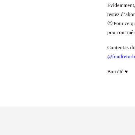
Evidemment, 
testez d’abo
🙂 Pour ce qu
pourront mêm
Content.e. d
@foudretur
Bon été ♥