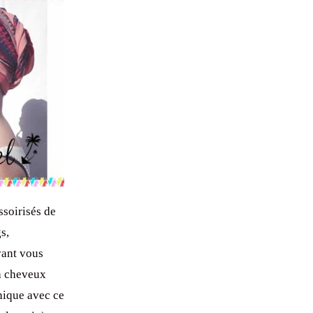
ssoirisés de
s,
ivant vous
à cheveux
nique avec ce