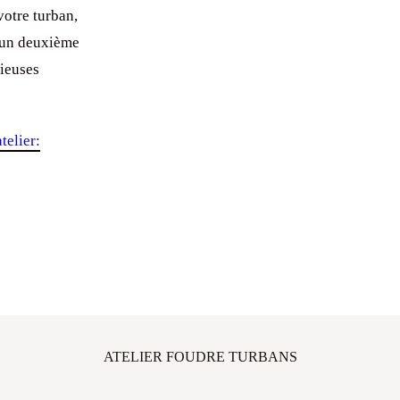
otre turban,
n un deuxième
cieuses
telier:
ATELIER FOUDRE TURBANS