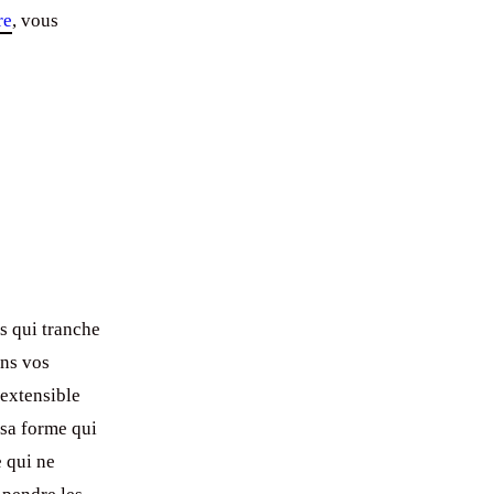
re
, vous
s qui tranche
ans vos
 extensible
 sa forme qui
e qui ne