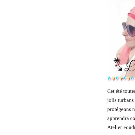
Cet été toute
jolis turbans
protégeons no
apprendra co
Atelier Foud