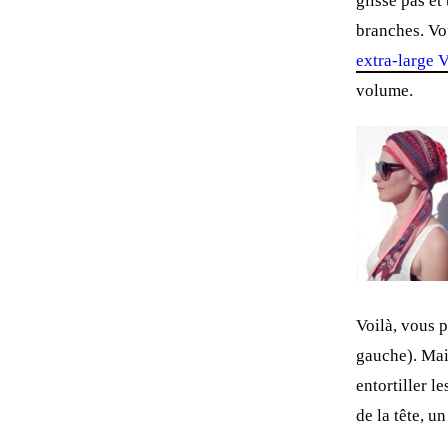
glisse pas et
branches. Vo
extra-large 
volume.
Voilà, vous p
gauche). Mai
entortiller 
de la tête, u