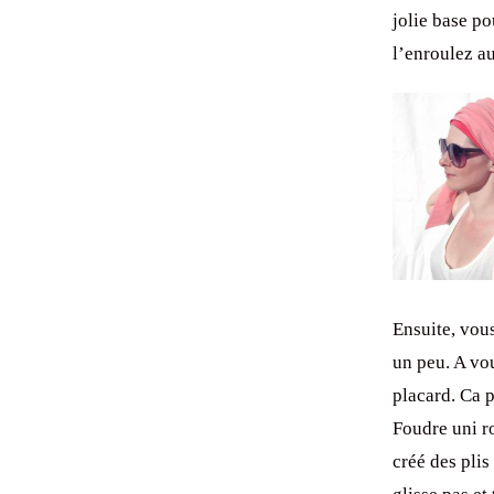
jolie base po
l’enroulez au
Ensuite, vou
un peu. A vo
placard. Ca 
Foudre uni r
créé des plis