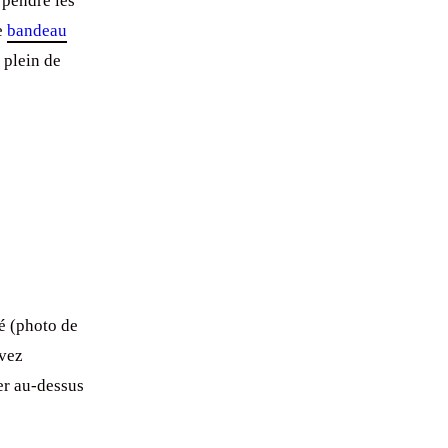
z pendre les
e
bandeau
 plein de
té (photo de
uvez
er au-dessus