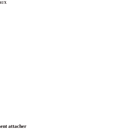
AUX
nt attacher