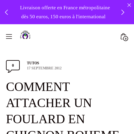
Livraison offerte en France métropolitaine
dès 50 euros, 150 euros à l'international
❤️ -10% sur votre première commande
Skip
avec le code : 1ERAMOUR ❤️
to
Mini
0
content
Atelier
Togg
Foudre
Categories
TUTOS
Turbans
0
Comments
Post
17 SEPTEMBRE 2012
date
Section
COMMENT
Toggle
ATTACHER UN
FOULARD EN