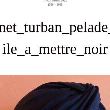
1536 × 2048
size
net_turban_pelade
ile_a_mettre_noir