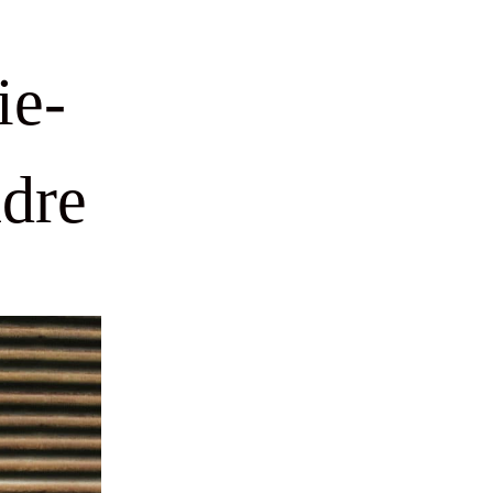
ie-
udre