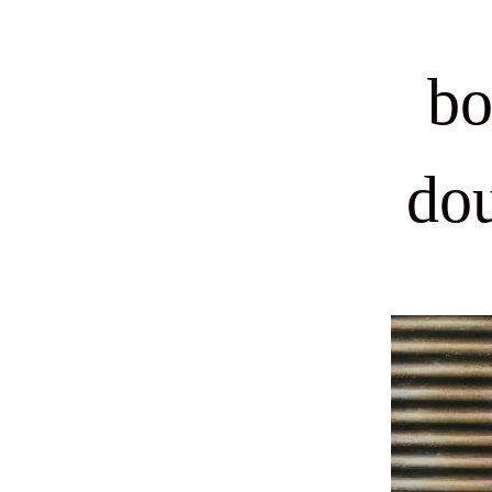
bo
dou