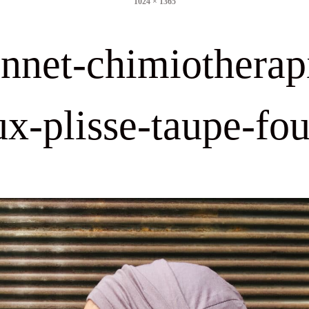
1024 × 1365
size
nnet-chimiotherap
x-plisse-taupe-fo