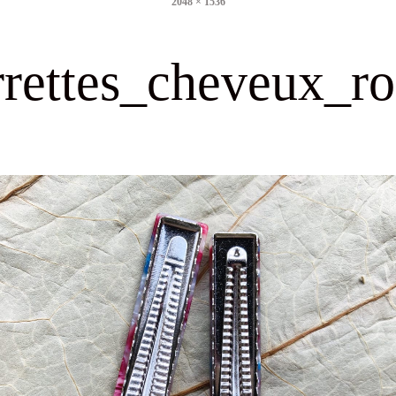
2048 × 1536
size
rrettes_cheveux_ro