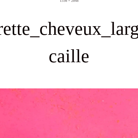
1536 × 2048
size
rette_cheveux_lar
caille