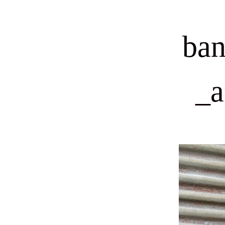
ba
_a