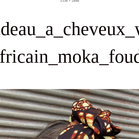
1536 × 2048
size
ndeau_a_cheveux_
fricain_moka_fou