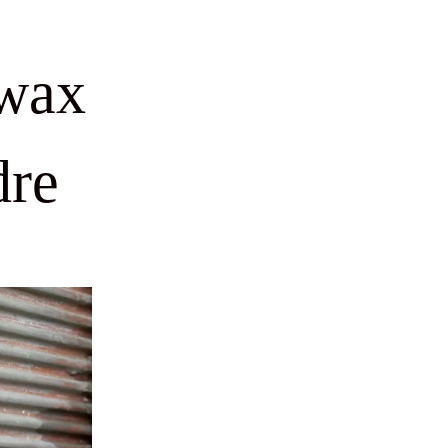
wax
dre