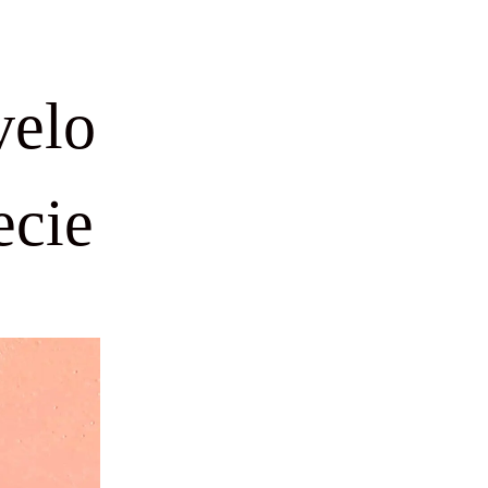
velo
ecie