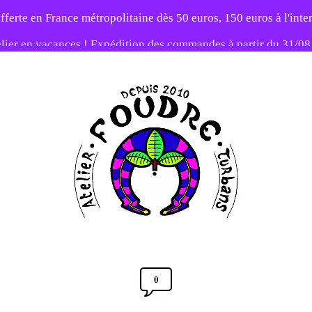
fferte en France métropolitaine dès 50 euros, 150 euros à l'int
elier en vacances ! Expédition des commandes à partir du 31/0
-20% sur tout le site avec le code PATIENCE
Atelier
Foudre
Turbans
0
Comments
Section
Post
20 DÉCEMBRE 2022
Toggle
date
Full