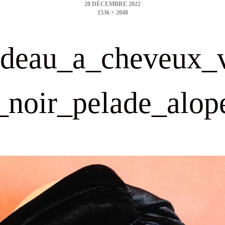
1536 × 2048
size
deau_a_cheveux_
_noir_pelade_alop