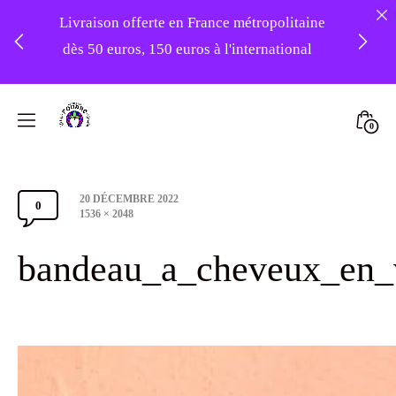
Livraison offerte en France métropolitaine
dès 50 euros, 150 euros à l'international
❤️ Atelier en vacances ! Expédition des
Skip
commandes à partir du 31/08 ❤️
to
Mini
0
content
Atelier
Togg
-20% sur tout le site avec le code
Foudre
PATIENCE
Post
20 DÉCEMBRE 2022
Turbans
0
Comments
date
Full
1536 × 2048
size
Section
bandeau_a_cheveux_en_v
Toggle