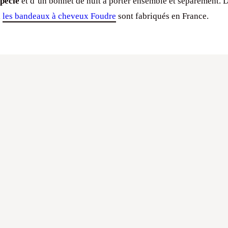
pécie
et d’un bonnet de nuit à porter ensemble et séparément. 
,
les bandeaux à cheveux Foudre
sont fabriqués en France.