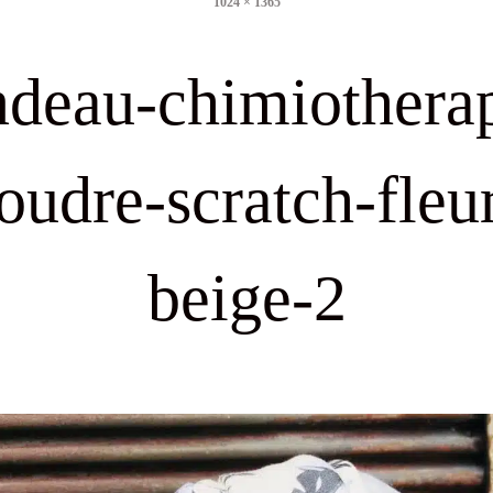
1024 × 1365
size
ndeau-chimiotherap
oudre-scratch-fleu
beige-2