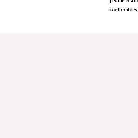
pelade
et
alo
confortables