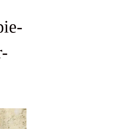
ie-
r-