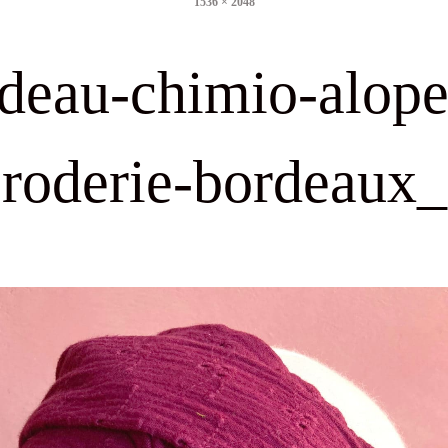
1536 × 2048
size
deau-chimio-alope
roderie-bordeaux