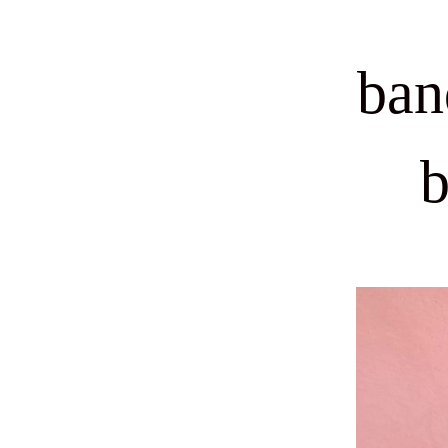
ban
b