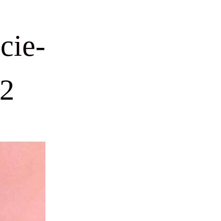
cie-
_2