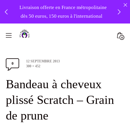
Livraison offerte en France métropolitaine
dès 50 euros, 150 euros à l'international
❤️ -10% sur votre première commande
Skip
avec le code : 1ERAMOUR ❤️
to
Mini
0
content
Atelier
Togg
Foudre
Post
12 SEPTEMBRE 2013
Turbans
0
Comments
date
Full
300 × 452
size
Section
Bandeau à cheveux
Toggle
plissé Scratch – Grain
de prune