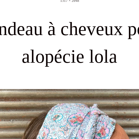
1517 × 2048
size
ndeau à cheveux p
alopécie lola