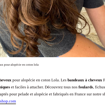
x pour alopécie en coton lola
heveux
pour alopécie en coton Lola. Les
bandeaux à cheveux
F
niques
et faciles à attacher. Découvrez tous nos
foulards
, fichu
ptés pour pelade et alopécie et fabriqués en France sur notre 
-shop.com