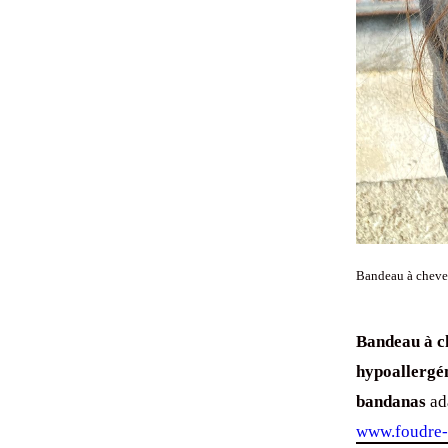
Bandeau à cheveu
Bandeau à c
hypoallergé
bandanas
ada
www.foudre