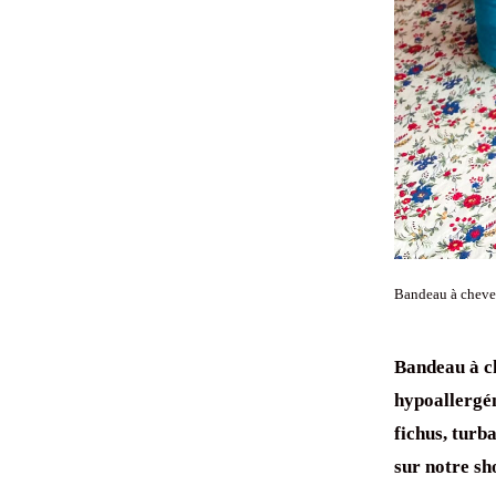
Bandeau à chev
Bandeau à c
hypoallergé
fichus,
turb
sur notre s