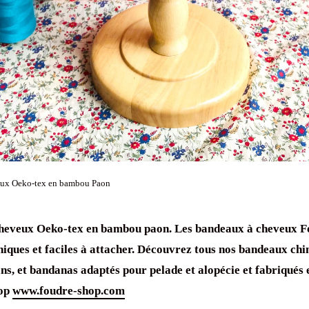
eux Oeko-tex en bambou Paon
heveux
Oeko-tex
en
bambou
paon. Les
bandeaux à cheveux
Fo
niques
et faciles à attacher. Découvrez tous nos
bandeaux chi
ans
, et
bandanas
adaptés pour
pelade
et
alopécie
et fabriqués 
hop
www.foudre-shop.com