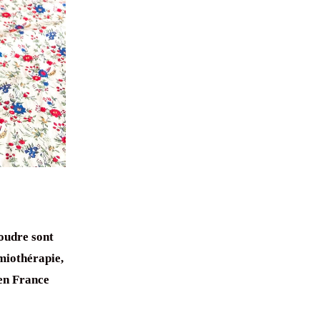
udre sont
miothérapie
,
en France