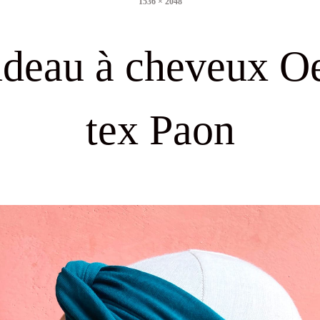
1536 × 2048
size
deau à cheveux O
tex Paon