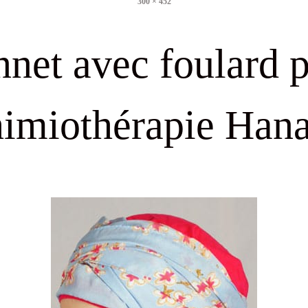
300 × 452
size
net avec foulard 
himiothérapie Hana