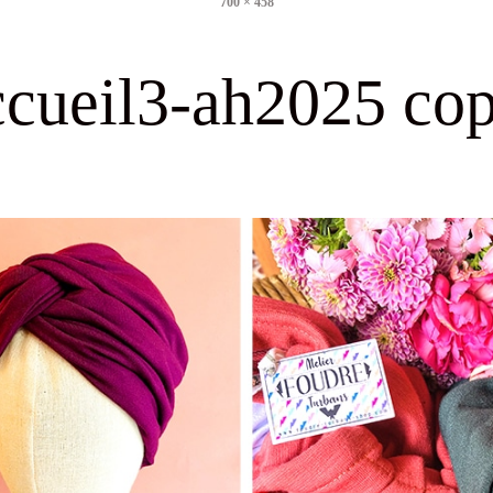
700 × 458
size
ccueil3-ah2025 cop