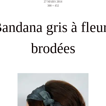
300 × 452
size
andana gris à fleu
brodées