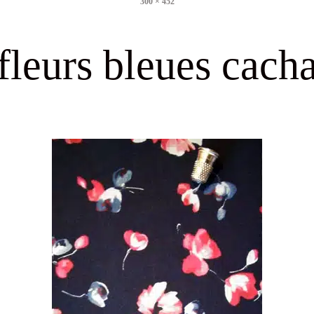
300 × 452
size
fleurs bleues cach