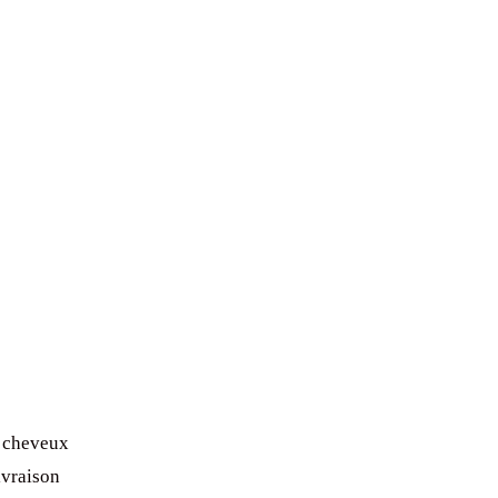
à cheveux
ivraison