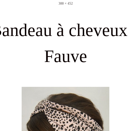
300 × 452
size
andeau à cheveux
Fauve