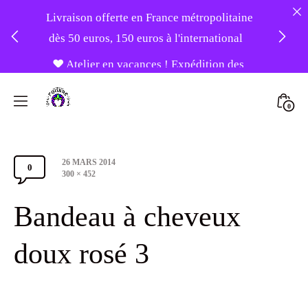
Livraison offerte en France métropolitaine
dès 50 euros, 150 euros à l'international
❤️ Atelier en vacances ! Expédition des
Skip
commandes à partir du 31/08 ❤️
to
Mini
0
content
Atelier
Togg
-20% sur tout le site avec le code
Foudre
PATIENCE
Post
26 MARS 2014
Turbans
0
Comments
date
Full
300 × 452
size
Section
Bandeau à cheveux
Toggle
doux rosé 3