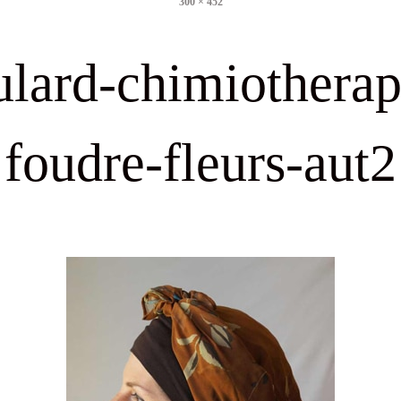
300 × 452
size
ulard-chimiotherap
foudre-fleurs-aut2