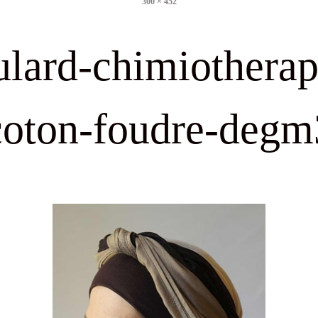
300 × 452
size
ulard-chimiotherap
coton-foudre-degm