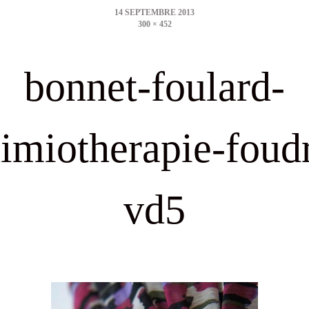
300 × 452
size
bonnet-foulard-
imiotherapie-foud
vd5