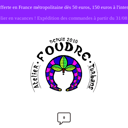
fferte en France métropolitaine dès 50 euros, 150 euros à l'int
elier en vacances ! Expédition des commandes à partir du 31/0
-20% sur tout le site avec le code PATIENCE
Atelier
Foudre
Turbans
0
Comments
Section
Post
14 SEPTEMBRE 2013
Toggle
date
Full