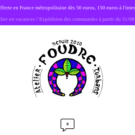
fferte en France métropolitaine dès 50 euros, 150 euros à l'int
elier en vacances ! Expédition des commandes à partir du 31/0
-20% sur tout le site avec le code PATIENCE
Atelier
Foudre
Turbans
0
Comments
Section
Post
14 SEPTEMBRE 2013
Toggle
date
Full