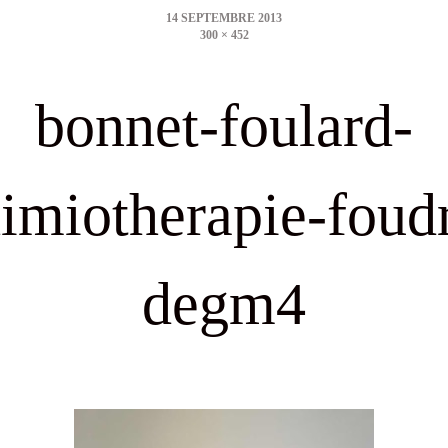
300 × 452
size
bonnet-foulard-
imiotherapie-foud
degm4