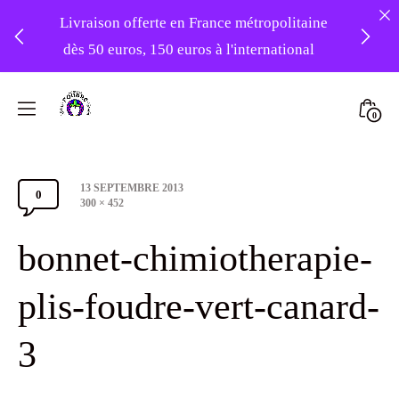
Livraison offerte en France métropolitaine
dès 50 euros, 150 euros à l'international
❤️ -10% sur votre première commande
Skip
avec le code : 1ERAMOUR ❤️
to
Mini
0
content
Atelier
Togg
Foudre
Post
13 SEPTEMBRE 2013
Turbans
0
Comments
date
Full
300 × 452
size
Section
bonnet-chimiotherapie-
Toggle
plis-foudre-vert-canard-
3