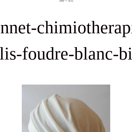
300 × 452
size
nnet-chimiotherap
lis-foudre-blanc-b