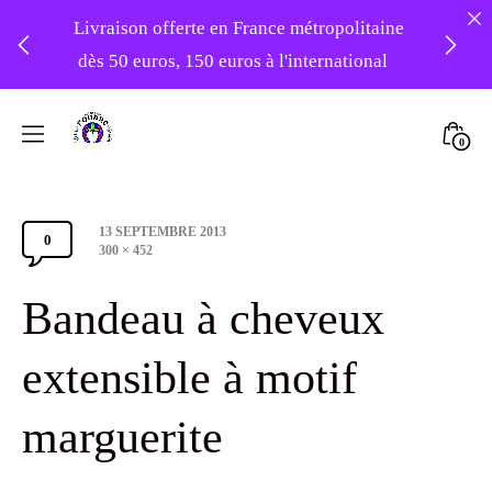
Livraison offerte en France métropolitaine
dès 50 euros, 150 euros à l'international
❤️ -10% sur votre première commande
Skip
avec le code : 1ERAMOUR ❤️
to
Mini
0
content
Atelier
Togg
Foudre
Post
13 SEPTEMBRE 2013
Turbans
0
Comments
date
Full
300 × 452
size
Section
Bandeau à cheveux
Toggle
extensible à motif
marguerite