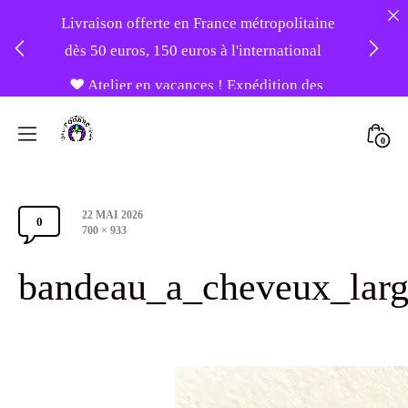
Livraison offerte en France métropolitaine
dès 50 euros, 150 euros à l'international
❤️ Atelier en vacances ! Expédition des
Skip
commandes à partir du 31/08 ❤️
to
Mini
0
content
Atelier
Togg
-20% sur tout le site avec le code
Foudre
PATIENCE
Post
22 MAI 2026
Turbans
0
Comments
date
Full
700 × 933
size
Section
bandeau_a_cheveux_larg
Toggle