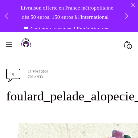
Livraison offerte en France métropolitaine
dès 50 euros, 150 euros à l'international
❤️ Atelier en vacances ! Expédition des
Skip
commandes à partir du 31/08 ❤️
to
Mini
0
content
Atelier
Togg
-20% sur tout le site avec le code
Foudre
PATIENCE
Post
22 MAI 2026
Turbans
0
Comments
date
Full
700 × 933
size
Section
foulard_pelade_alopecie
Toggle