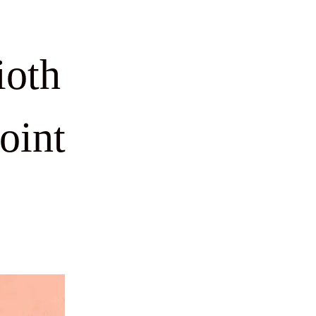
ioth
oint