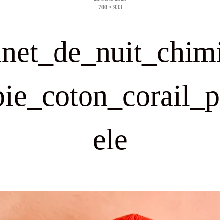
700 × 933
size
net_de_nuit_chim
pie_coton_corail_p
ele