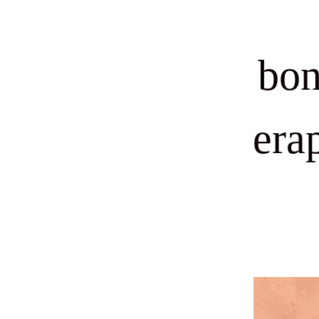
bon
era