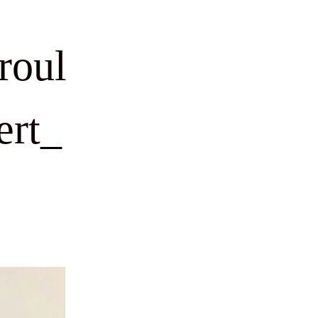
roul
ert_