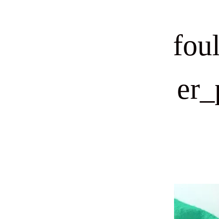
fou
er_