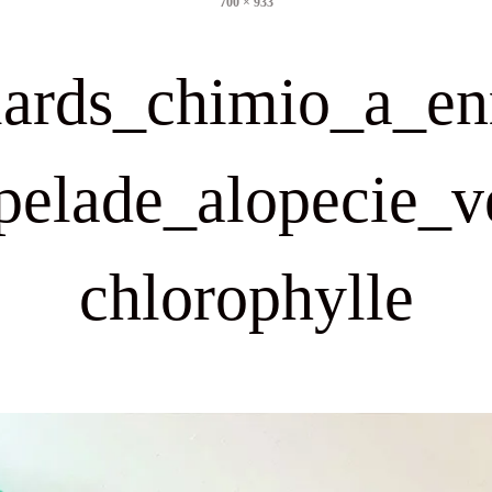
700 × 933
size
lards_chimio_a_en
pelade_alopecie_v
chlorophylle