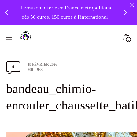
Livraison offerte en France métropolitaine
dès 50 euros, 150 euros à l'international
❤️ -10% sur votre première commande
Skip
avec le code : 1ERAMOUR ❤️
to
Mini
0
content
Atelier
Togg
Foudre
Post
19 FÉVRIER 2026
Turbans
0
Comments
date
Full
700 × 933
size
Section
bandeau_chimio-
Toggle
enrouler_chaussette_bat