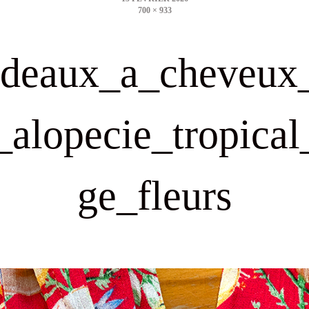
700 × 933
size
deaux_a_cheveux
_alopecie_tropical
ge_fleurs