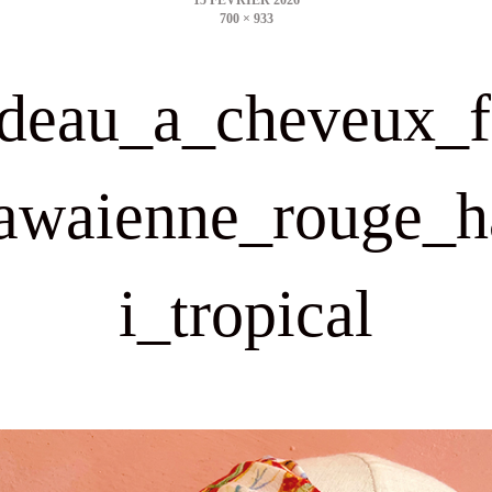
700 × 933
size
deau_a_cheveux_f
awaienne_rouge_
i_tropical