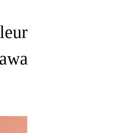
leur
hawa