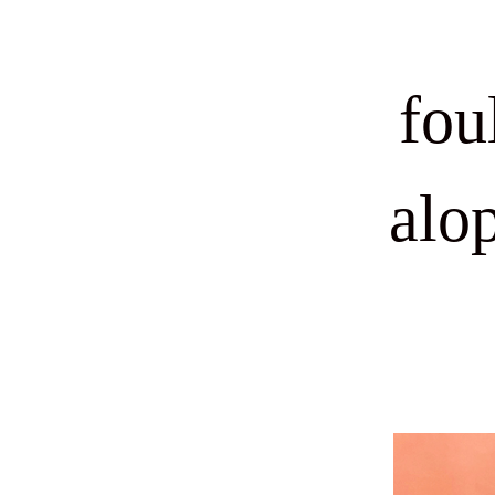
fou
alo