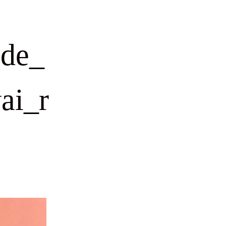
ade_
ai_r