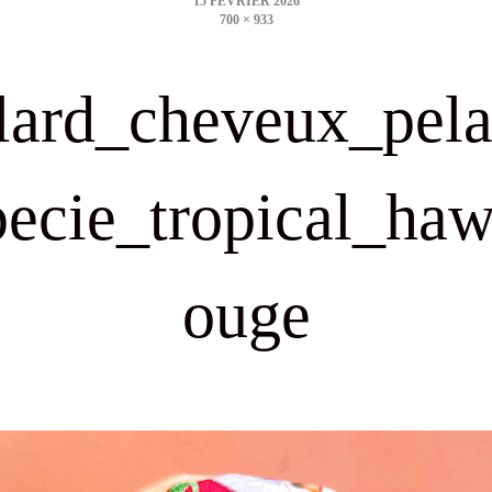
700 × 933
size
lard_cheveux_pel
pecie_tropical_haw
ouge