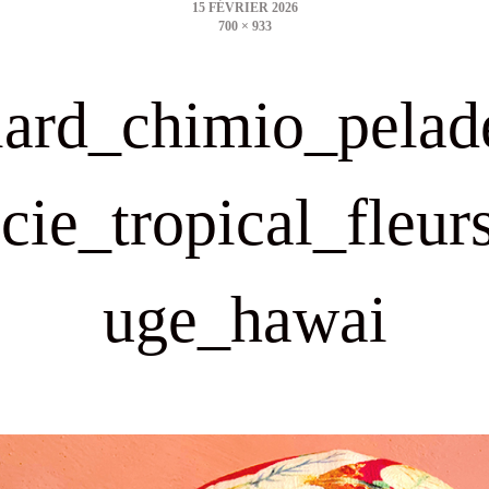
700 × 933
size
lard_chimio_pelad
cie_tropical_fleur
uge_hawai