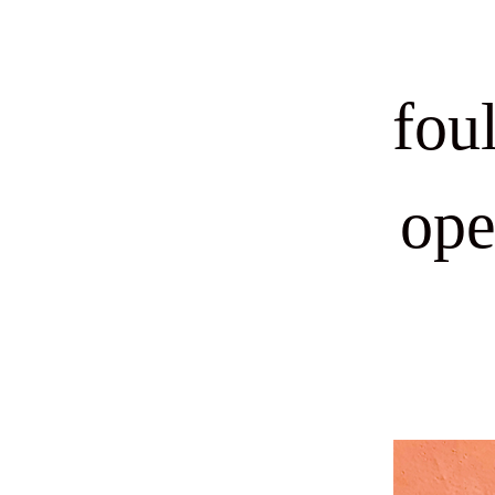
fou
ope