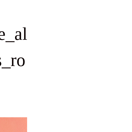
e_al
s_ro